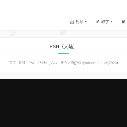
视频
教学
PSH（大陆）
首页
-
视频
-
PSH（大陆）
,
合片
-
匠心之作|[PSH]Nakama 2nd cv(2020)