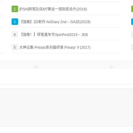
2
[PSH]转笔队伍MT聚会一镜到底合片(2018)
3
【强推】ZD新作 AirDiary 2nd – GAZE(2018)
4
【强推！】转笔嘉年华SpinFest2019 – JEB
5
大神云集-Prearp系列最终章 Prearp’Ⅴ(2017)