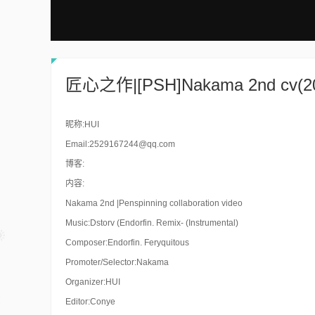
匠心之作|[PSH]Nakama 2nd cv(2
昵称:HUI
Email:2529167244@qq.com
博客:
内容:
Nakama 2nd |Penspinning collaboration video
Music:Dstorv (Endorfin. Remix- (Instrumental)
Composer:Endorfin. Feryquitous
Promoter/Selector:Nakama
Organizer:HUI
Editor:Conye