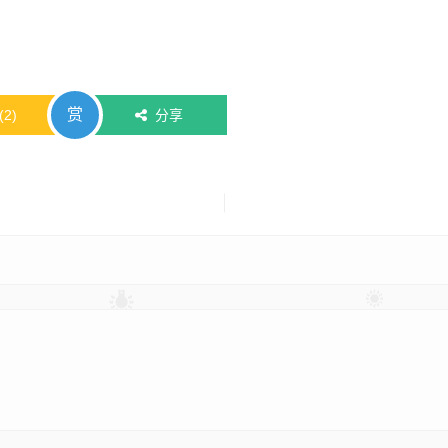
赏
(
2
)
分享