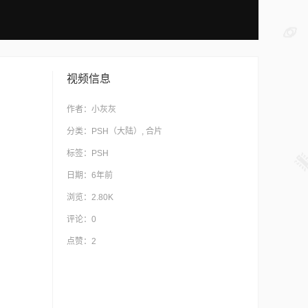
视频信息
作者：
小灰灰
分类：
PSH（大陆）
,
合片
标签：
PSH
日期：6年前
浏览：2.80K
评论：
0
点赞：
2