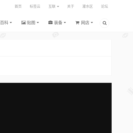
首页
标签云
互联
关于
灌水区
论坛
百科
贴图
装备
网店