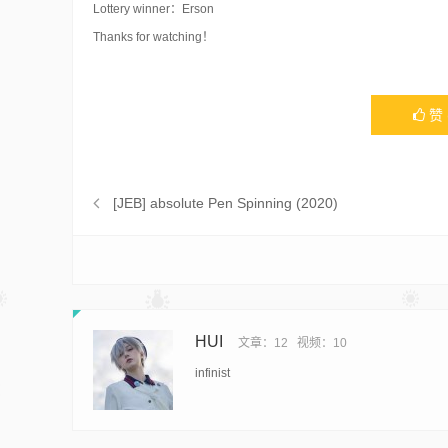
Lottery winner：Erson
Thanks for watching！
赞
[JEB] absolute Pen Spinning (2020)
HUI
文章：12
视频：10
infinist