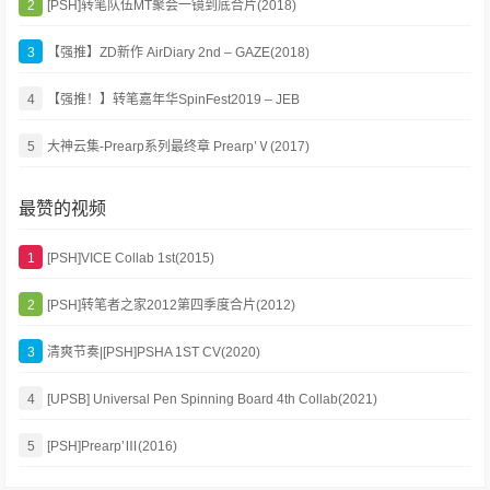
2
[PSH]转笔队伍MT聚会一镜到底合片(2018)
3
【强推】ZD新作 AirDiary 2nd – GAZE(2018)
4
【强推！】转笔嘉年华SpinFest2019 – JEB
5
大神云集-Prearp系列最终章 Prearp’Ⅴ(2017)
最赞的视频
1
[PSH]VICE Collab 1st(2015)
2
[PSH]转笔者之家2012第四季度合片(2012)
3
清爽节奏|[PSH]PSHA 1ST CV(2020)
4
[UPSB] Universal Pen Spinning Board 4th Collab(2021)
5
[PSH]Prearp’Ⅲ(2016)