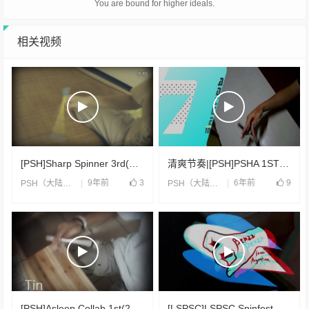
You are bound for higher ideals.
相关视频
[PSH]Sharp Spinner 3rd(2015)
清爽节奏|[PSH]PSHA 1ST CV(2020)
9年前
3
6年前
9
PSH（大陆）
,
合片
PSH（大陆）
,
合片
[PSH]Asleep Collab 1st(2011)
[LSPSC]LSPSC Spinfest 2021(2021)