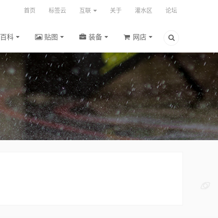
首页
标签云
互联
关于
灌水区
论坛
百科
贴图
装备
网店