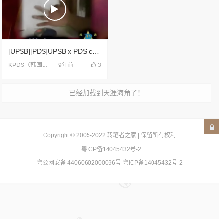
[UPSB][PDS]UPSB x PDS collaboration part 1(2006)
9年前
3
KPDS（韩国）
,
UPSB（国际）
,
合片
已经加载到天涯海角了！
Copyright © 2005-2022
转笔者之家
| 保留所有权利
粤ICP备14045432号-2
粤公网安备 44060602000096号
粤ICP备14045432号-2