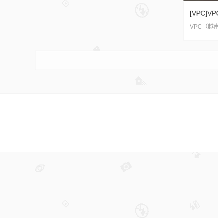
[VPC]VPC
VPC（越