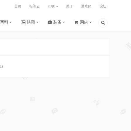
首页
标签云
互联
关于
灌水区
论坛
百科
贴图
装备
网店
1)