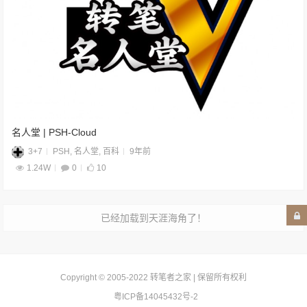
名人堂 | PSH-Cloud
3+7
PSH
,
名人堂
,
百科
9年前
1.24W
0
10
已经加载到天涯海角了！
Copyright © 2005-2022
转笔者之家
| 保留所有权利
粤ICP备14045432号-2