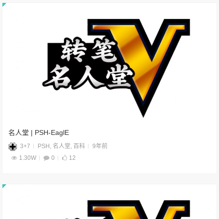
名人堂 | PSH-EaglE
3+7
PSH
,
名人堂
,
百科
9年前
1.30W
0
12