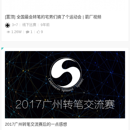
[置顶] 全国最会转笔的宅男们搞了个运动会 | 箭厂视频
3+7
线下比赛
9年前
1.26W
1
9
2017广州转笔交流赛后的一点感想