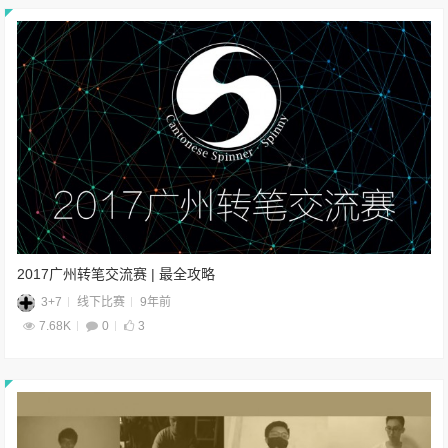
2017广州转笔交流赛 | 最全攻略
3+7
线下比赛
9年前
7.68K
0
3