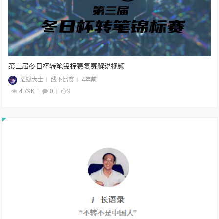
第三届冬日杯转笔锦标赛复赛解说视频
茫蛖大士
线下比赛
4年前
4.79K
0
9