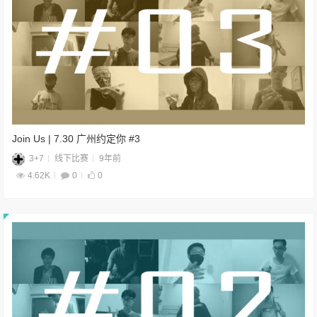
Join Us | 7.30 广州约定你 #3
3+7
线下比赛
9年前
4.62K
0
0