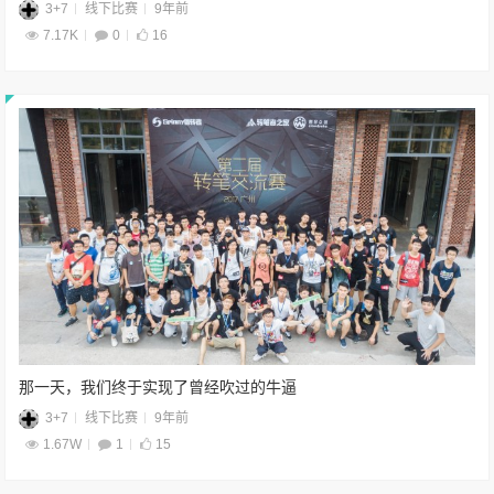
3+7
线下比赛
9年前
7.17K
0
16
那一天，我们终于实现了曾经吹过的牛逼
3+7
线下比赛
9年前
1.67W
1
15