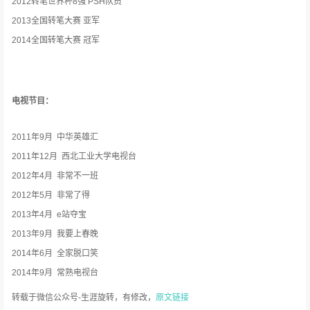
2012
转笔世界杯
8
强 PSH队员
2013
全国转笔大赛 亚军
2014
全国转笔大赛 冠军
电视节目：
2011
年
9
月
中华英雄汇
2011
年
12
月
西北工业大学电视台
2012
年
4
月
非常不一班
2012
年
5
月
非常了得
2013
年
4
月
e
站夺宝
2013
年
9
月
我要上春晚
2014
年
6
月
全家脱口笑
2014
年
9
月
常熟电视台
转载于微信公众号-生涯旋转，有修改，
原文链接