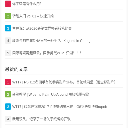
1
你学转笔有什么用？
2
转笔入门 vol.01 – 快速开始
3
主理说：从2020转笔世界杯看转笔比赛
4
转笔是刻在我DNA里的一种生活 | Kagami in Chengdu
5
国际笔坛再起风云，国手勇战WT21江湖！！！
最赞的文章
1
WT17 | PSH12名国手首轮参赛影片公布，首轮就碉堡（附全部影片）
2
转笔教学 | Wiper to Palm Up Around 甩接抬掌指绕
3
WT17 | 转笔世锦赛2017半决赛结果出炉！G8终极对决Sirapob
4
我用镜头，记录了一场关于纸牌的狂欢