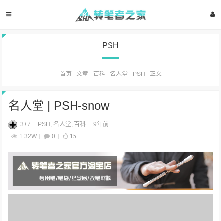
PSH
首页
-
文章
-
百科
-
名人堂
-
PSH
-
正文
名人堂 | PSH-snow
3+7
PSH
,
名人堂
,
百科
9年前
1.32W
0
15