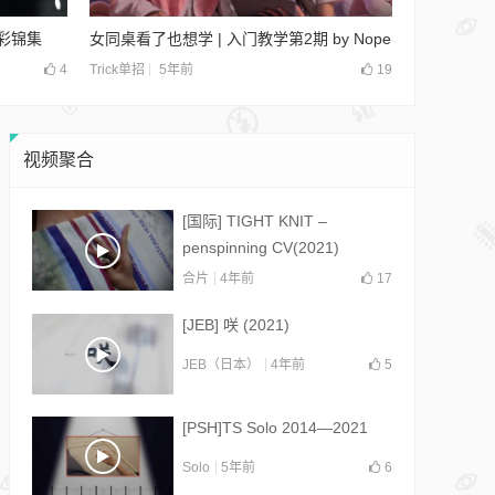
彩锦集
女同桌看了也想学 | 入门教学第2期 by Nope
4
5年前
19
Trick单招
视频聚合
[国际] TIGHT KNIT –
penspinning CV(2021)
合片
4年前
17
[JEB] 咲 (2021)
JEB（日本）
4年前
5
[PSH]TS Solo 2014—2021
Solo
5年前
6