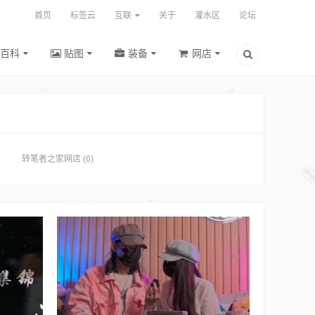
首页
标签云
互联
关于
灌水区
论坛
百科
贴图
装备
网店
转笔者之家网店
(6)