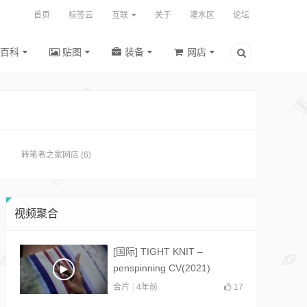
首页
标签云
互联
关于
灌水区
论坛
百科
贴图
装备
网店
转笔者之家网店
(6)
视频聚合
[国际] TIGHT KNIT –
penspinning CV(2021)
合片
4年前
17