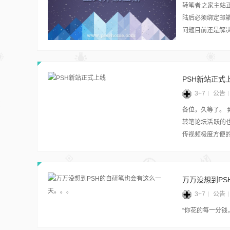
转笔者之家主站
陆后必须绑定邮箱
问题目前还是解
PSH新站正式
3+7
公告
各位，久等了。
转笔论坛活跃的
传视频极度方便的
万万没想到P
3+7
公告
“你花的每一分钱