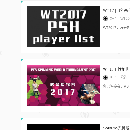
WT17 | 
3+7
WT20
WT2017，万分
WT17 | 转
3+7
公告
你只管参赛，PS
SpinPro光翼