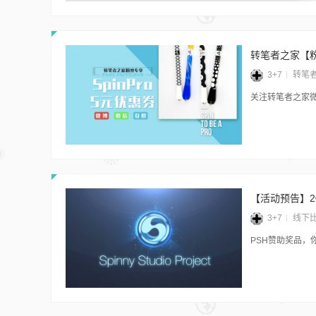
转笔者之家【粉
3+7
转笔
关注转笔者之家
【活动预告】2
3+7
线下
PSH赞助奖品，