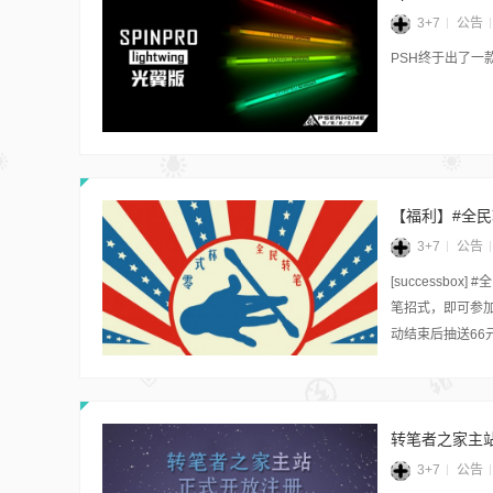
3+7
公告
PSH终于出了一
【福利】#全民
3+7
公告
[successb
笔招式，即可参
动结束后抽送66
转笔者之家主
3+7
公告