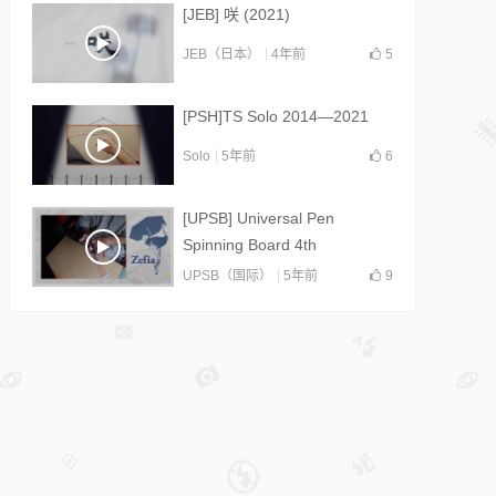
[JEB] 咲 (2021)
JEB（日本）
4年前
5
[PSH]TS Solo 2014—2021
Solo
5年前
6
[UPSB] Universal Pen
Spinning Board 4th
Collab(2021)
UPSB（国际）
5年前
9