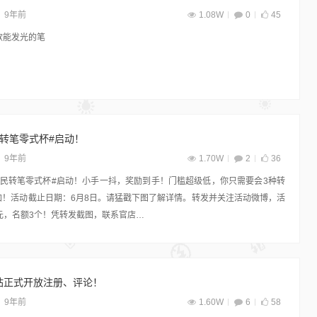
9年前
1.08W
0
45
款能发光的笔
转笔零式杯#启动！
9年前
1.70W
2
36
ox] #全民转笔零式杯#启动！小手一抖，奖励到手！门槛超级低，你只需要会3种转
加！活动截止日期：6月8日。请猛戳下图了解详情。转发并关注活动微博，活
元，名额3个！凭转发截图，联系官店…
站正式开放注册、评论！
9年前
1.60W
6
58