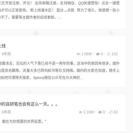
正式开放注册、评论！ 支持邮箱注册，支持微信、QQ快捷登陆！点击一键登
才可以正常使用。 新上线灌水区！ 直达→点我 努力了很久，很遗憾一些小
决不了，需要等主题作者的后续更新。…
上线
9年前
1.06W
0
142
 毋庸讳言，论坛的人气下落已经不是一两年的事。这当中的原因有很多，国外
也是凤毛麟角，流量大多已转向脸书等社交网络。国内的大家也知道，随手上
贴吧可谓得天独厚，Spinny微信公众号在众大神的…
SH的自研笔也会有这么一天。。。
9年前
1.16W
0
62
，都在为你想要的世界投票。”