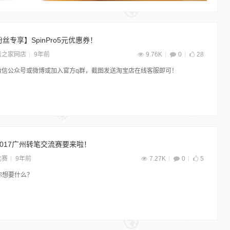
丝专享】SpinPro5元优惠券！
者之家网店
9年前
9.76K
0
28
微信公众号或微博或加入官方q群，截图发送淘宝店在线客服即可！
017广州转笔交流赛要来啦！
比赛
9年前
7.27K
0
5
你想要什么？