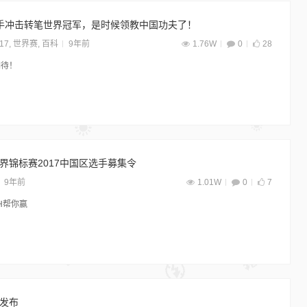
8名高手冲击转笔世界冠军，是时候领教中国功夫了！
17
,
世界赛
,
百科
9年前
1.76W
0
28
期待！
笔世界锦标赛2017中国区选手募集令
9年前
1.01W
0
7
H帮你赢
版发布