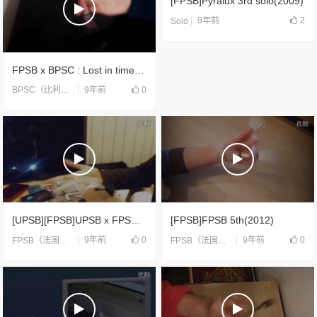
[FPSB]Pyralux 3rd solo(2009)
9年前
2
Solo
FPSB x BPSC : Lost in time(2016)
9年前
0
BPSC（比利时）
,
FPSB（法国）
[UPSB][FPSB]UPSB x FPSB collaboration(2012)
[FPSB]FPSB 5th(2012)
9年前
0
9年前
0
FPSB（法国）
,
UPSB（国际）
,
合片
FPSB（法国）
,
合片