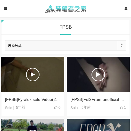
FPSB
[FPSB]Pyralux solo Video(2008)
[FPSB]Fel2Fram unofficial solo(2018)
5年前
0
5年前
1
Solo
Solo