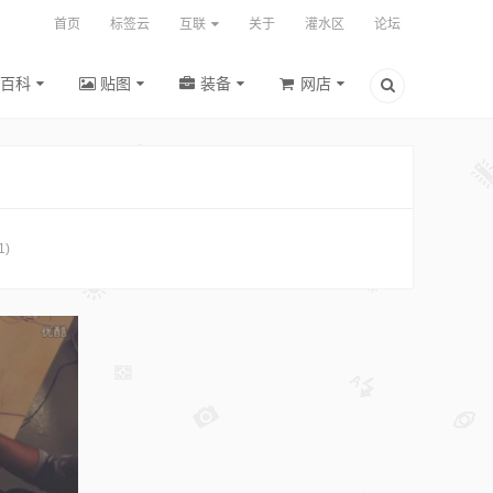
首页
标签云
互联
关于
灌水区
论坛
百科
贴图
装备
网店
1)