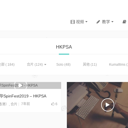
视频
教学
HKPSA
部 ( 184)
合片
(124)
Solo
(48)
其他
(11)
Kumafilms
(
pinFest2019 – HKPSA
7年前
6
（香港）
,
合片