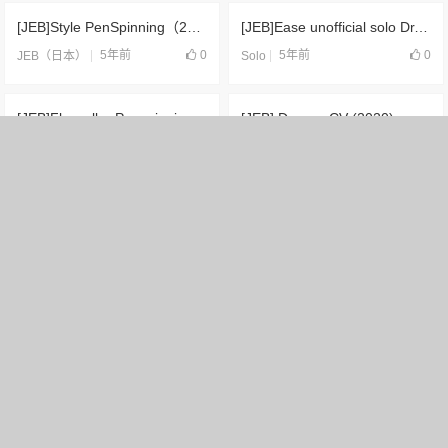
[JEB]Style PenSpinning（2019）
[JEB]Ease unofficial solo Dr. GRIP MAIN PenSpinning （2019）
5年前
0
5年前
0
JEB（日本）
Solo
[JEB]Flesvelka-Penspinning CV(2018)
[JEB] Drowsy CV (2020)
5年前
4
5年前
1
JEB（日本）
JEB（日本）
,
合片
[JEB] JapEn 2020 (2020)
[JEB]Jiv unofficial solo(2021)
5年前
0
5年前
2
JEB（日本）
,
合片
Solo
[JEB]Mania 3years solo(2020)
[JEB] absolute Pen Spinning (2020)