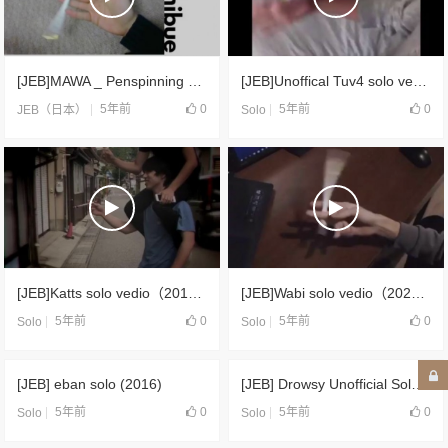
[JEB]MAWA _ Penspinning （2016）
[JEB]Unoffical Tuv4 solo vedio（2020）
5年前
0
5年前
0
JEB（日本）
Solo
[JEB]Katts solo vedio（2019）
[JEB]Wabi solo vedio（2020）
5年前
0
5年前
0
Solo
Solo
[JEB] eban solo (2016)
[JEB] Drowsy Unofficial Solo Penspinning Unique （2020）
5年前
0
5年前
0
Solo
Solo