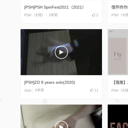
[PSH]PSH SpinFest2021（2021）
5年前
2
PSH（大陆）
PSH（大
[PSH]ZD 8 years solo(2020)
6年前
11
Solo
PSH（大