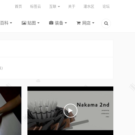
首页
标签云
互联
关于
灌水区
论坛
百科
贴图
装备
网店
1)