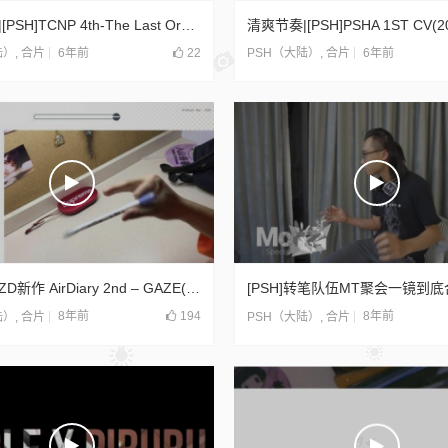
情怀终作|[PSH]TCNP 4th-The Last Order
清爽节奏|[PSH]PSHA 1ST CV(2
6年前
22
6年前
陆）
,
合片
PSH（大陆）
,
合片
【强推】ZD新作 AirDiary 2nd – GAZE(2018)
8年前
194
8年前
陆）
,
合片
PSH（大陆）
,
合片