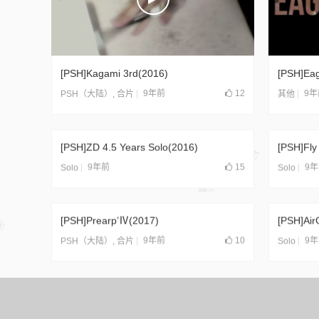
[PSH]Kagami 3rd(2016)
[PSH]Eag
9年前
12
9年
PSH（大陆）
,
合片
其他
[PSH]ZD 4.5 Years Solo(2016)
[PSH]Fly
9年前
15
9
Solo
Solo
[PSH]Prearp’Ⅳ(2017)
[PSH]Air
9年前
10
9
PSH（大陆）
,
合片
Solo