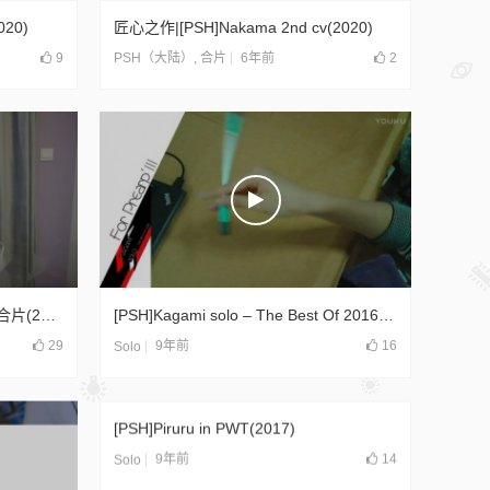
020)
匠心之作|[PSH]Nakama 2nd cv(2020)
9
6年前
2
PSH（大陆）
,
合片
[PSH]转笔队伍MT聚会一镜到底合片(2018)
[PSH]Kagami solo – The Best Of 2016(2017)
29
9年前
16
Solo