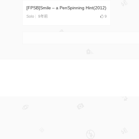
[FPSB]Smile – a PenSpinning Hint(2012)
9年前
9
Solo