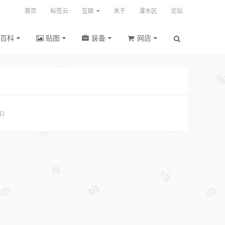
首页
标签云
互联
关于
灌水区
论坛
百科
贴图
装备
网店
1)