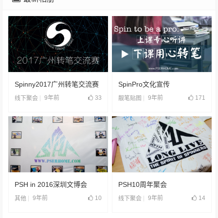
Spinny2017广州转笔交流赛
SpinPro文化宣传
9年前
33
9年前
171
线下聚会
靓笔贴图
PSH in 2016深圳文博会
PSH10周年聚会
9年前
10
9年前
14
其他
线下聚会