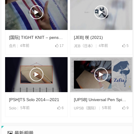
[国际] TIGHT KNIT – penspinning CV(2021)
[JEB] 咲 (2021)
4年前
17
4年前
5
合片
JEB（日本）
[PSH]TS Solo 2014—2021
[UPSB] Universal Pen Spinning Board 4th Collab(2021)
5年前
6
5年前
9
Solo
UPSB（国际）
最新相册