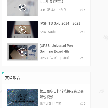
[JEB] 咲 (2021)
JEB（日本）
4年前
5
[PSH]TS Solo 2014—2021
Solo
5年前
6
[UPSB] Universal Pen
Spinning Board 4th
Collab(2021)
UPSB（国际）
5年前
9
文章聚合
第三届冬日杯转笔锦标赛复赛
解说视频
线下比赛
4年前
9