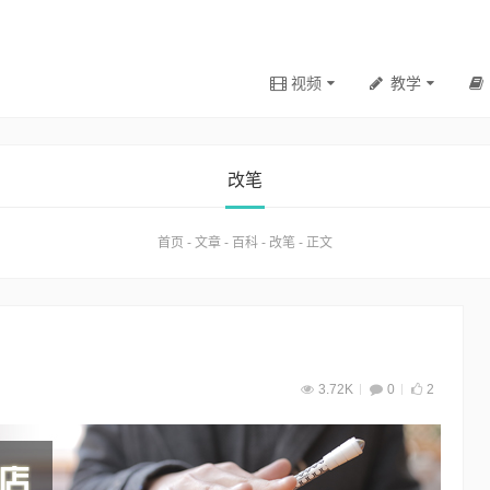
视频
教学
改笔
首页
-
文章
-
百科
-
改笔
-
正文
3.72K
0
2