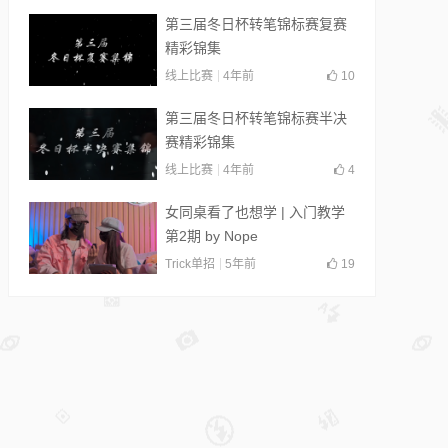
第三届冬日杯转笔锦标赛复赛
精彩锦集
线上比赛
4年前
10
第三届冬日杯转笔锦标赛半决
赛精彩锦集
线上比赛
4年前
4
女同桌看了也想学 | 入门教学
第2期 by Nope
Trick单招
5年前
19