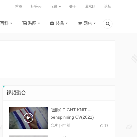
首页
标签云
互联
关于
灌水区
论坛
百科
贴图
装备
网店
视频聚合
[国际] TIGHT KNIT –
penspinning CV(2021)
合片
4年前
17