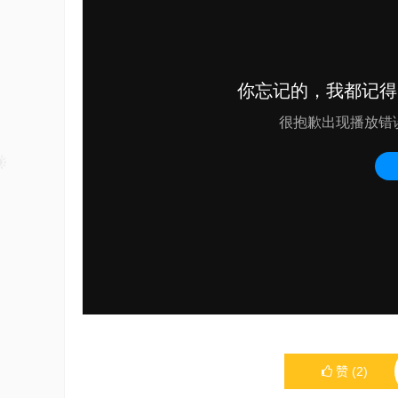
赞
(
2
)