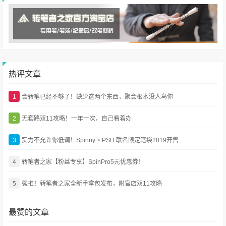
热评文章
1
会转笔已经不够了！缺少这两个东西，聚会根本没人鸟你
2
无套路双11攻略！一年一次，自己看着办
3
实力不允许你低调！Spinny × PSH 联名限定笔袋2019开售
4
转笔者之家【粉丝专享】SpinPro5元优惠券！
5
强推！转笔者之家全新手拿包发布，附官店双11攻略
最赞的文章