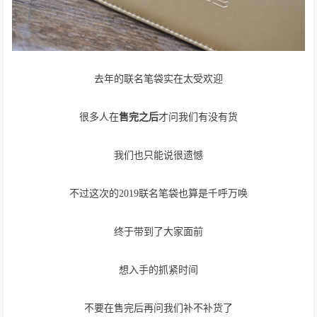
去年的联名笔袋实在太受欢迎
很多人在
售完之
后
才问我们有没有货
我们也只能说很遗憾
不过这次的2019联名笔袋也算是千呼万唤
终于带到了大家面前
想入手的抓紧时间
不要在售完后再问我们补不补货了