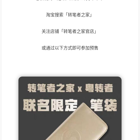
淘宝搜索「转笔者之家」
关注店铺「转笔者之家官店」
或通过以下方式即可参加预售