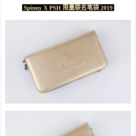
Spinny X PSH 限量联名笔袋 2019