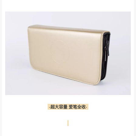
-超大容量 爱笔全收-