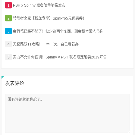
1
PSH x Spinny 联名限量笔袋发布
2
转笔者之家【粉丝专享】SpinPro5元优惠券！
3
会转笔已经不够了！缺少这两个东西，聚会根本没人鸟你
4
无套路双11攻略！一年一次，自己看着办
5
实力不允许你低调！Spinny × PSH 联名限定笔袋2019开售
发表评论