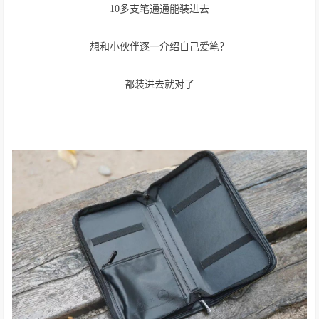
10多支笔通通能装进去
想和小伙伴逐一介绍自己爱笔？
都装进去就对了