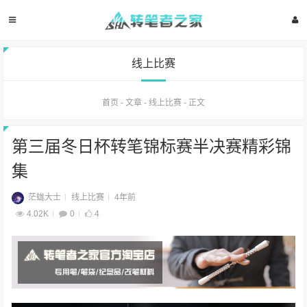
线上比赛
首页
-
文章
-
线上比赛
-
正文
第三届冬日杯转笔锦标赛半决赛精彩锦
集
茫蛖大士
线上比赛
4年前
4.02K
0
4