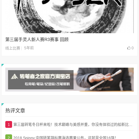
第三届手灵人新人赛R3赛事 回顾
5年前
0
线上比赛
热评文章
1
第三届转笔冬日杯来啦！技术巅峰与美感并重，你没有体验过的船新比赛！
2
2018 Spinny 中国转笔锦标赛海选赛果公布，这就是全国16强！