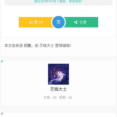
建议在WIFI环境下播放，壕请随意~
赏
赞
(
4
)
分享
本文由来源
优酷
，由 茫蛖大士 整理编辑！
茫蛖大士
文章：65
视频：56