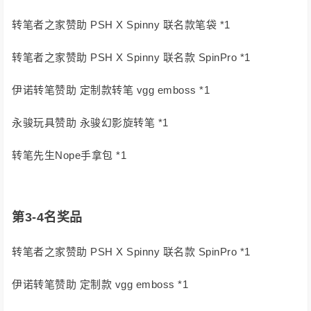
转笔者之家赞助 PSH X Spinny 联名款笔袋 *1
转笔者之家赞助 PSH X Spinny 联名款 SpinPro *1
伊诺转笔赞助 定制款转笔 vgg emboss *1
永骏玩具赞助 永骏幻影旋转笔 *1
转笔先生Nope手拿包 *1
第3-4名奖品
转笔者之家赞助 PSH X Spinny 联名款 SpinPro *1
伊诺转笔赞助 定制款 vgg emboss *1