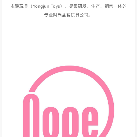
永骏玩具（Yongjun Toys），是集研发、生产、销售一体的
专业时尚益智玩具公司。