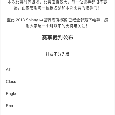
本次比赛时间紧凑，比赛强度较大，每一位选手都很不容
易，由衷
感谢每一位报名参加本次比赛的选手们！
至此 2018 Spinny 中国转笔锦标赛 已经全部落下帷幕，感
谢大家这一个月以来的支持与关注！
赛事裁判公布
排名不分先后
AT
Cloud
Eagle
Eno