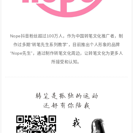
Nope抖音粉丝超过100万人，作为中国转笔文化推广者，制
作过多期“转笔先生系列教学”，目前推出个人形象的品牌
“Nope先生”，通过制作转笔文化周边，让转笔文化为更多人
所接受和认知。