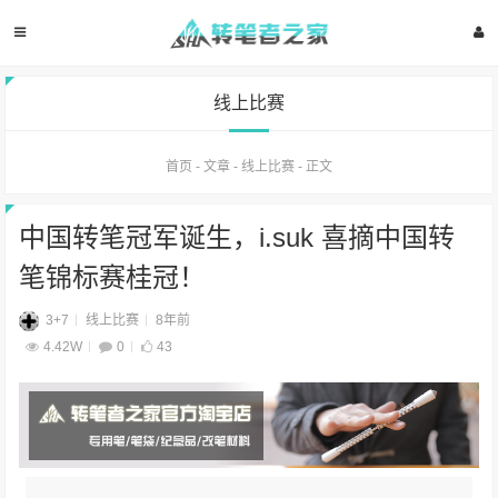
线上比赛
首页
-
文章
-
线上比赛
-
正文
中国转笔冠军诞生，i.suk 喜摘中国转
笔锦标赛桂冠！
3+7
线上比赛
8年前
4.42W
0
43