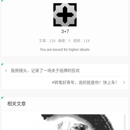
3+7
文章：128
画廊：5
视频：118
You are bound for higher ideals.
我用镜头，记录了一场关于纸牌的狂欢
#转笔好青年，说的就是你！快上车！
相关文章