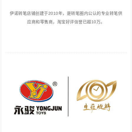
伊诺转笔店铺创建于2010年，是转笔圈内公认的专业转笔供
应商和零售商，淘宝好评信誉已超10万。