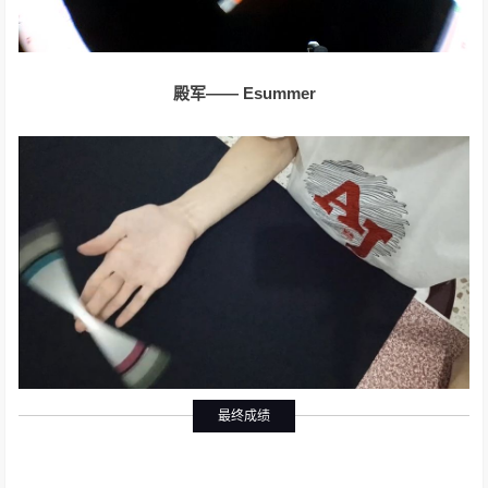
殿军—— Esummer
最终成绩