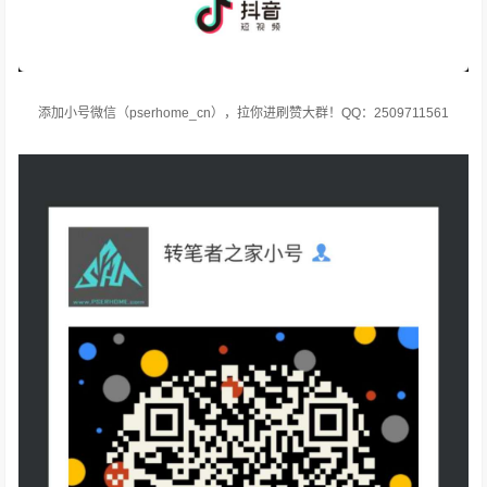
添加小号微信（pserhome_cn），拉你进刷赞大群！QQ：2509711561