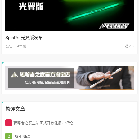
SpinPro光翼版发布
9年前
45
公告
热评文章
1
转笔者之家主站正式开放注册、评论！
2
PSH·NEO