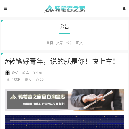
公告
首页
-
文章
-
公告
-
正文
#转笔好青年，说的就是你！快上车！
3+7
公告
8年前
7.60K
0
10