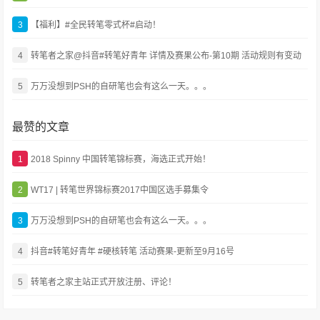
3
【福利】#全民转笔零式杯#启动！
4
转笔者之家@抖音#转笔好青年 详情及赛果公布-第10期 活动规则有变动
5
万万没想到PSH的自研笔也会有这么一天。。。
最赞的文章
1
2018 Spinny 中国转笔锦标赛，海选正式开始！
2
WT17 | 转笔世界锦标赛2017中国区选手募集令
3
万万没想到PSH的自研笔也会有这么一天。。。
4
抖音#转笔好青年 #硬核转笔 活动赛果-更新至9月16号
5
转笔者之家主站正式开放注册、评论！