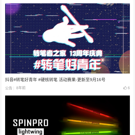
抖音#转笔好青年 #硬核转笔 活动赛果-更新至9月16号
8年前
6
公告