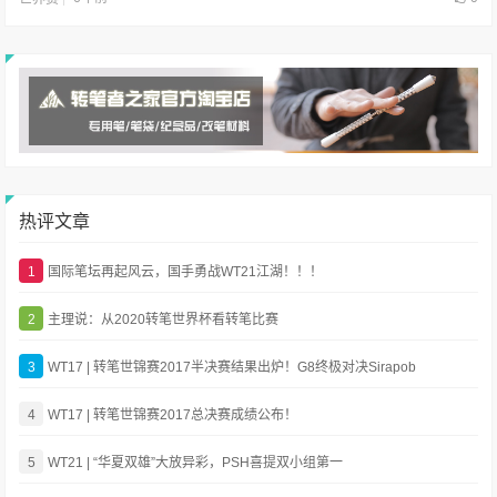
热评文章
1
国际笔坛再起风云，国手勇战WT21江湖！！！
2
主理说：从2020转笔世界杯看转笔比赛
3
WT17 | 转笔世锦赛2017半决赛结果出炉！G8终极对决Sirapob
4
WT17 | 转笔世锦赛2017总决赛成绩公布！
5
WT21 | “华夏双雄”大放异彩，PSH喜提双小组第一