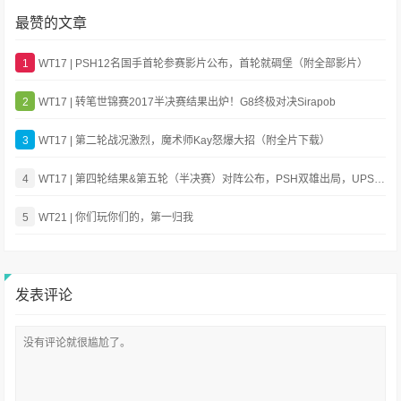
最赞的文章
1
WT17 | PSH12名国手首轮参赛影片公布，首轮就碉堡（附全部影片）
2
WT17 | 转笔世锦赛2017半决赛结果出炉！G8终极对决Sirapob
3
WT17 | 第二轮战况激烈，魔术师Kay怒爆大招（附全片下载）
4
WT17 | 第四轮结果&第五轮（半决赛）对阵公布，PSH双雄出局，UPSB半壁江山
5
WT21 | 你们玩你们的，第一归我
发表评论