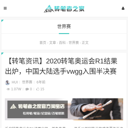
世界赛
首页
-
文章
-
百科
-
世界赛
-
正文
【转笔资讯】2020转笔奥运会R1结果
出炉，中国大陆选手vwgg入围半决赛
HUI
世界赛
6年前
1.07W
0
15