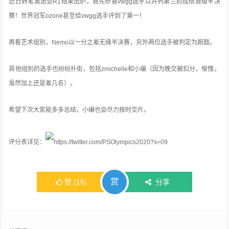
近日转笔奥运会R1结果出炉，首先恭喜vwgg选手以并列第三的成绩晋级半决
赛！世界冠军ozone甚至给vwgg选手评到了第一！
再看艺术组别，Nemo以一分之差无缘半决赛，另外两位选手被判定为跑题。
其他组别的选手也纷纷扑街，包括zmichelle和小编（因为晚交被扣分，惭愧，
虽然加上还是差几名）。
希望下次大家能多多总结，小编也会尽力按时交片。
评分表详见：
https://twitter.com/PSOlympics2020?s=09
赏
赞
(
15
)
分享