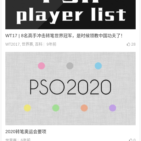
WT17 | 8名高手冲击转笔世界冠军，是时候领教中国功夫了！
9年前
28
WT2017
,
世界赛
,
百科
2020转笔奥运会要项
6年前
0
世界赛