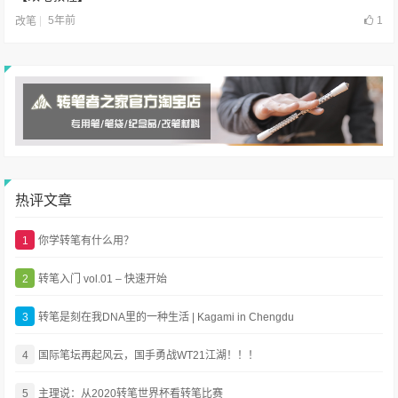
5年前
1
改笔
热评文章
1
你学转笔有什么用？
2
转笔入门 vol.01 – 快速开始
3
转笔是刻在我DNA里的一种生活 | Kagami in Chengdu
4
国际笔坛再起风云，国手勇战WT21江湖！！！
5
主理说：从2020转笔世界杯看转笔比赛