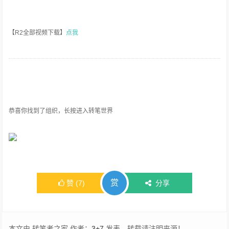
【R2全部视频下载】
点我
恭喜你找到了组织，长按进入转笔世界
赏
赞
(
7
)
分享
本文由 转笔者之家 作者：
3+7
发表，转载请注明来源！