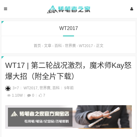
WT2017
首页
-
文章
-
百科
-
世界赛
-
WT2017
-
正文
WT17 | 第二轮战况激烈，魔术师Kay怒
爆大招（附全片下载）
3+7
WT2017
,
世界赛
,
百科
9年前
1.10W
0
7