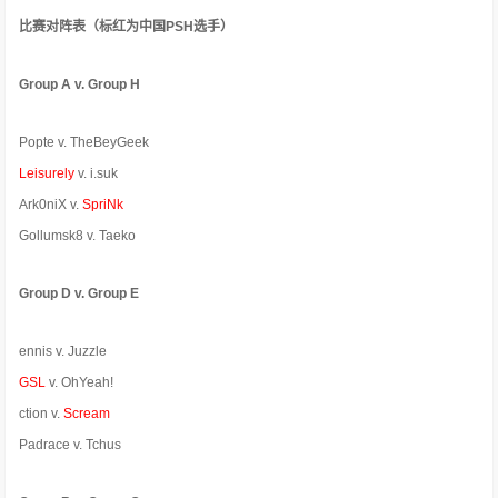
比赛对阵表（标红为中国PSH选手）
Group A v. Group H
Popte v. TheBeyGeek
Leisurely
v. i.suk
Ark0niX v.
SpriNk
Gollumsk8 v. Taeko
Group D v. Group E
ennis v. Juzzle
GSL
v. OhYeah!
ction v.
Scream
Padrace v. Tchus