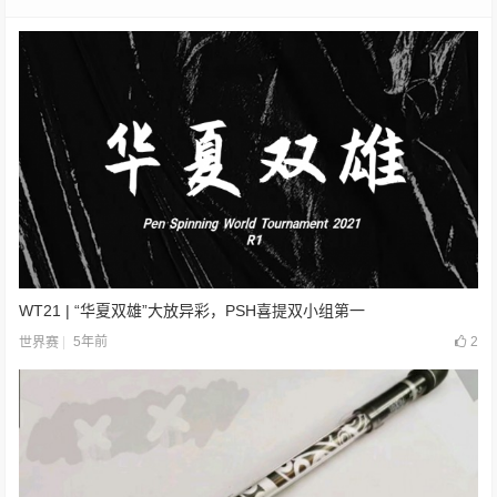
WT21 | “华夏双雄”大放异彩，PSH喜提双小组第一
5年前
2
世界赛