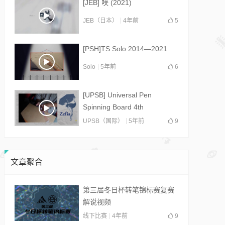
[JEB] 咲 (2021)
JEB（日本）
4年前
5
[PSH]TS Solo 2014—2021
Solo
5年前
6
[UPSB] Universal Pen
Spinning Board 4th
Collab(2021)
UPSB（国际）
5年前
9
文章聚合
第三届冬日杯转笔锦标赛复赛
解说视频
线下比赛
4年前
9