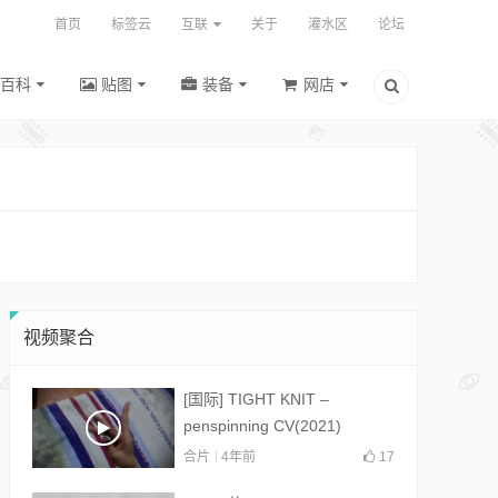
首页
标签云
互联
关于
灌水区
论坛
百科
贴图
装备
网店
视频聚合
[国际] TIGHT KNIT –
penspinning CV(2021)
合片
4年前
17