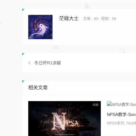
茫蛖大士
文章：65
视频：56
冬日杯R1讲解
相关文章
NPSA教学-Soni
NPSA系列
,
Trick单