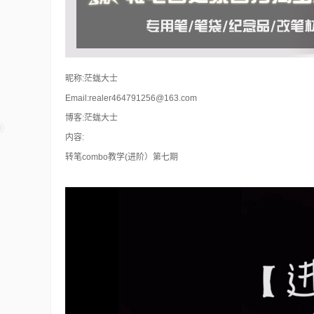
昵称:茫蛖大士
Email:realer464791256@163.com
博客:茫蛖大士
内容:
转笔combo教学(进阶）第七期