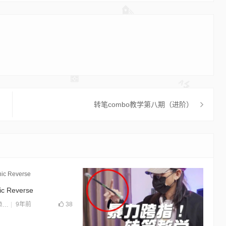
转笔combo教学第八期（进阶）
c Reverse
9年前
38
招
,
教学