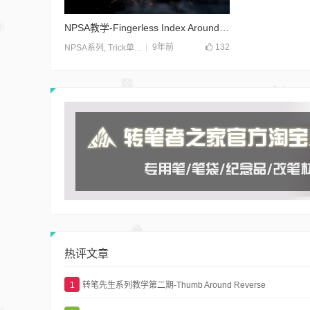
NPSA教学-Fingerless Index Around（fl ia）
9年前
132
NPSA系列
,
Trick单招
,
教学
热评文章
1
转笔先生系列教学第二期-Thumb Around Reverse