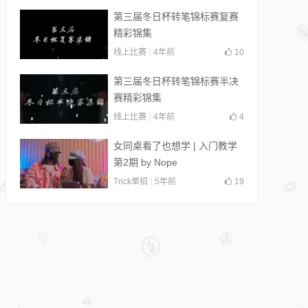
第三届冬日杯转笔锦标赛复赛
精彩锦集
线上比赛
4年前
10
第三届冬日杯转笔锦标赛半决
赛精彩锦集
线上比赛
4年前
4
女同桌看了也想学 | 入门教学
第2期 by Nope
Trick单招
5年前
19