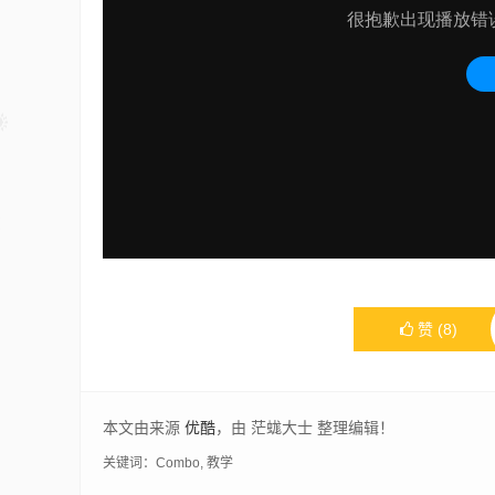
赞
(
8
)
本文由来源
优酷
，由 茫蛖大士 整理编辑！
关键词：
Combo
,
教学