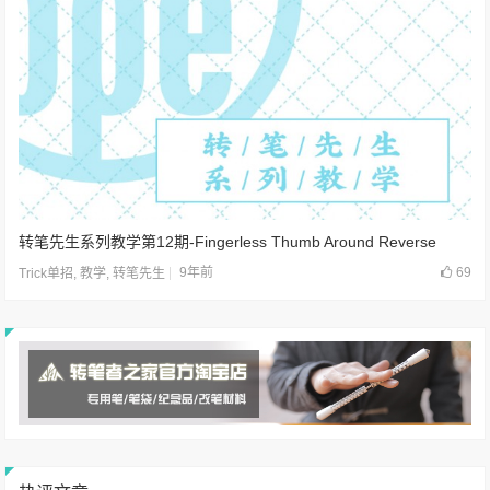
转笔先生系列教学第12期-Fingerless Thumb Around Reverse
9年前
69
Trick单招
,
教学
,
转笔先生