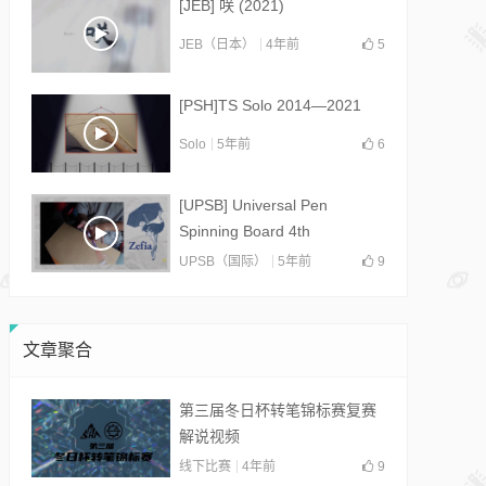
[JEB] 咲 (2021)
JEB（日本）
4年前
5
[PSH]TS Solo 2014—2021
Solo
5年前
6
[UPSB] Universal Pen
Spinning Board 4th
Collab(2021)
UPSB（国际）
5年前
9
文章聚合
第三届冬日杯转笔锦标赛复赛
解说视频
线下比赛
4年前
9