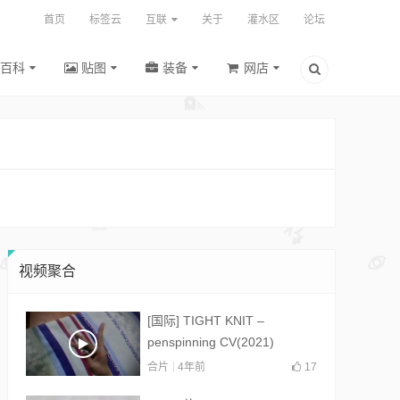
首页
标签云
互联
关于
灌水区
论坛
百科
贴图
装备
网店
视频聚合
[国际] TIGHT KNIT –
penspinning CV(2021)
合片
4年前
17