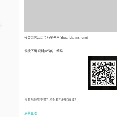
转自微信公众号 转笔先生(zhuanbixiansheng)
长按下图 识别帅气的二维码
只看视频看不懂？还想看毛爸的解说？
点我直达