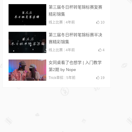
第三届冬日杯转笔锦标赛复赛
精彩锦集
线上比赛
4年前
10
第三届冬日杯转笔锦标赛半决
赛精彩锦集
线上比赛
4年前
4
女同桌看了也想学 | 入门教学
第2期 by Nope
Trick单招
5年前
19