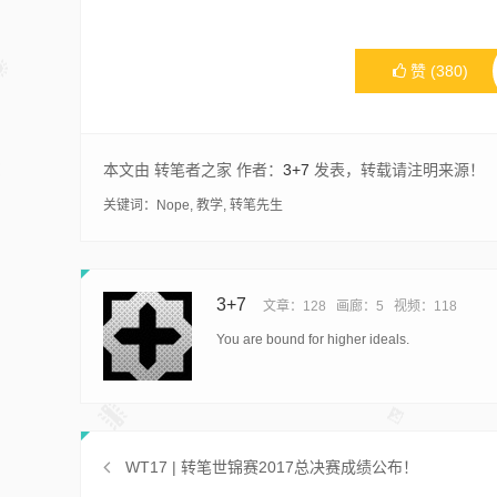
赞
(
380
)
本文由 转笔者之家 作者：
3+7
发表，转载请注明来源！
关键词：
Nope
,
教学
,
转笔先生
3+7
文章：128
画廊：5
视频：118
You are bound for higher ideals.
WT17 | 转笔世锦赛2017总决赛成绩公布！