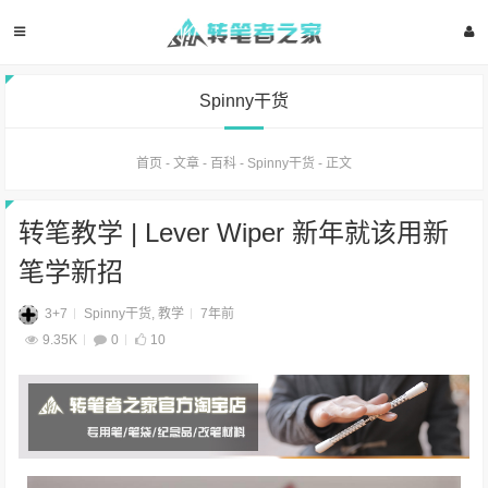
Spinny干货
首页
-
文章
-
百科
-
Spinny干货
-
正文
转笔教学 | Lever Wiper 新年就该用新
笔学新招
3+7
Spinny干货
,
教学
7年前
9.35K
0
10