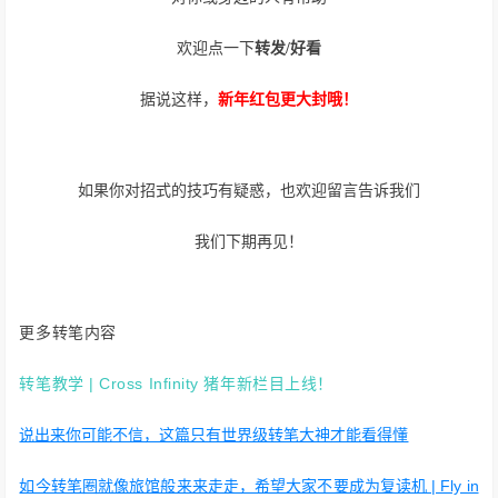
欢迎点一下
转发/好看
据说这样，
新年红包更大封哦
！
如果你对招式的技巧有疑惑，也欢迎留言告诉我们
我们下期再见！
更多转笔内容
转笔教学 | Cross Infinity 猪年新栏目上线！
说出来你可能不信，这篇只有世界级转笔大神才能看得懂
如今转笔圈就像旅馆般来来走走，希望大家不要成为复读机 | Fly in