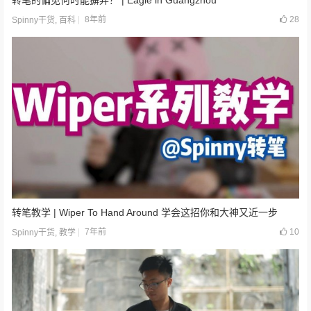
转笔的偏见何时能摒弃？ | Eagle in Guangzhou
8年前
28
Spinny干货
,
百科
转笔教学 | Wiper To Hand Around 学会这招你和大神又近一步
7年前
10
Spinny干货
,
教学