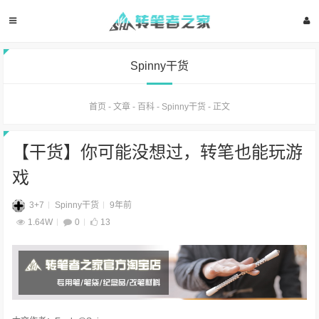
Spinny干货
首页
-
文章
-
百科
-
Spinny干货
-
正文
【干货】你可能没想过，转笔也能玩游
戏
3+7
Spinny干货
9年前
1.64W
0
13