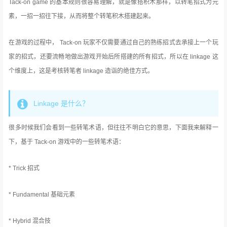
Tack-on game 的基本规则很容易理解，就是像搭积木那样，以转笔招式为元
素，一招一招往下接，从而将整个转笔积木搭建起来。
在游戏的过程中， Tack-on 玩家不仅需要通过自己的熟练招式去承接上一个玩
家的招式，还要流畅地做出游戏开始后所搭建的所有招式，所以在 linkage 这
个维度上，这是考核转笔者 linkage 造诣的绝佳方式。
Linkage 是什么？
很多时候我们会看到一些转笔术语，但往往不明白它的意思，下面我来解释一
下，基于 Tack-on 游戏中的一些转笔术语：
* Trick 招式
* Fundamental 基础元素
* Hybrid 混合技