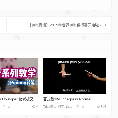
【转笔资讯】2019年世界转笔锦标赛开始啦~
转笔教学 | Palm Up Wiper 猪老板又来刷你屏！
百式教学-Fingerpass Normal
7年前
4
9年前
184
Trick单招
,
教学
,
百式系列