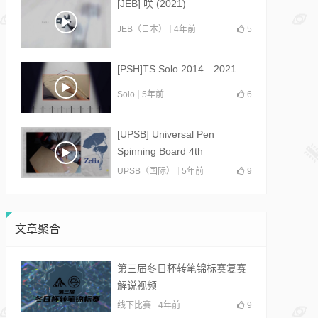
[JEB] 咲 (2021)
JEB（日本）
4年前
5
[PSH]TS Solo 2014—2021
Solo
5年前
6
[UPSB] Universal Pen
Spinning Board 4th
Collab(2021)
UPSB（国际）
5年前
9
文章聚合
第三届冬日杯转笔锦标赛复赛
解说视频
线下比赛
4年前
9