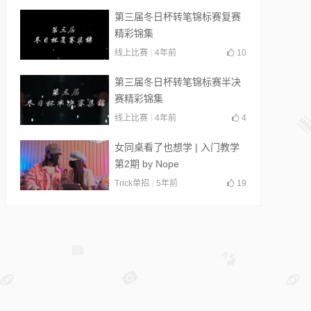
第三届冬日杯转笔锦标赛复赛
精彩锦集
线上比赛
4年前
10
第三届冬日杯转笔锦标赛半决
赛精彩锦集
线上比赛
4年前
4
女同桌看了也想学 | 入门教学
第2期 by Nope
Trick单招
5年前
19