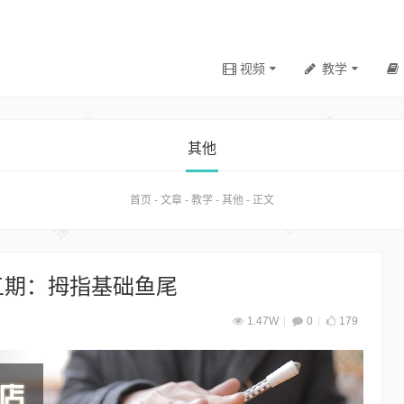
视频
教学
其他
首页
-
文章
-
教学
-
其他
-
正文
五期：拇指基础鱼尾
1.47W
0
179