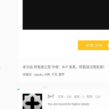
赞
(
179
)
本文由 转笔者之家 作者：
3+7
发表，转载请注明来源！
关键词：
laputa
,
大神
,
干货
,
教学
3+7
文章：128
画廊：5
视频：118
You are bound for higher ideals.