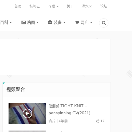
首页
标签云
互联
关于
灌水区
论坛
百科
贴图
装备
网店
视频聚合
[国际] TIGHT KNIT –
penspinning CV(2021)
合片
4年前
17