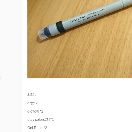
材料：
dr胶*2
giotto杆*2
play colors2杆*1
Gel Roller*2