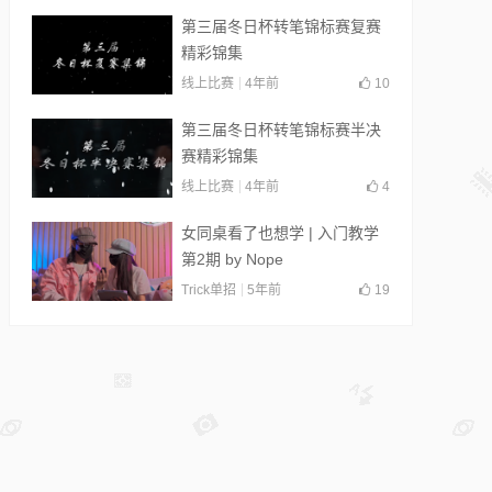
第三届冬日杯转笔锦标赛复赛
精彩锦集
线上比赛
4年前
10
第三届冬日杯转笔锦标赛半决
赛精彩锦集
线上比赛
4年前
4
女同桌看了也想学 | 入门教学
第2期 by Nope
Trick单招
5年前
19