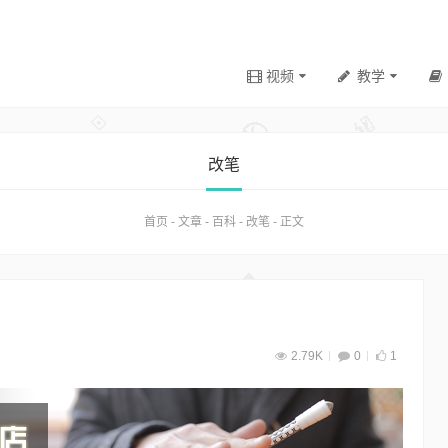
视频
教学
改笔
首页
-
文章
-
百科
-
改笔
-
正文
2.79K
0
1