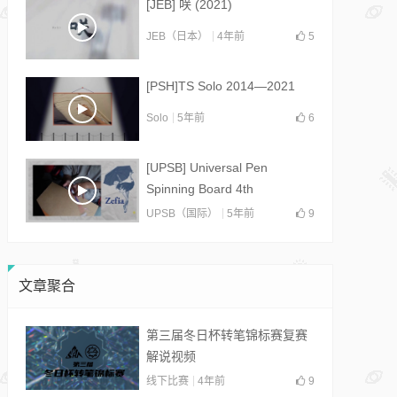
[JEB] 咲 (2021)
JEB（日本）
4年前
5
[PSH]TS Solo 2014—2021
Solo
5年前
6
[UPSB] Universal Pen
Spinning Board 4th
Collab(2021)
UPSB（国际）
5年前
9
文章聚合
第三届冬日杯转笔锦标赛复赛
解说视频
线下比赛
4年前
9