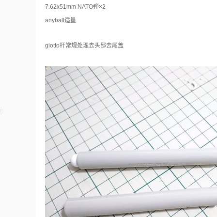
7.62x51mm NATO弾×2
anyball适量
giotto杆常规处理去头部去尾盖