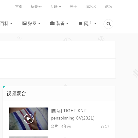
首页
标签云
互联
关于
灌水区
论坛
百科
贴图
装备
网店
视频聚合
[国际] TIGHT KNIT –
penspinning CV(2021)
合片
4年前
17