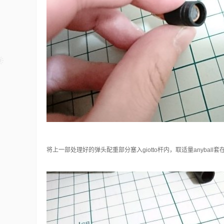
将上一部处理好的弹头配重部分塞入giotto杆内，取适量anyball套在