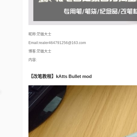
昵称:茫蛖大士
Email:realer464791256@163.com
博客:茫蛖大士
内容:
【改笔教程】kAtts Bullet mod