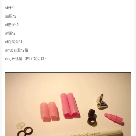
st杆*1
sg胶*2
ct盖子*2
af嘴*2
ct连接头*1
anyball胶*2格
ring环适量（四个就可以）