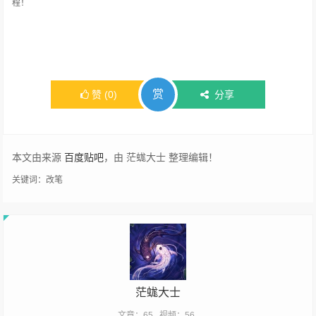
程！
赏
赞
(
0
)
分享
本文由来源
百度贴吧
，由 茫蛖大士 整理编辑！
关键词：
改笔
茫蛖大士
文章：65
视频：56