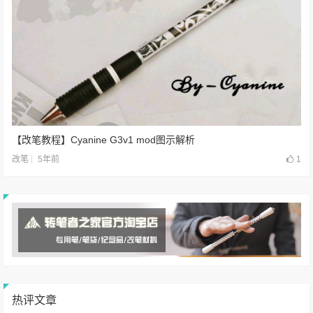
【改笔教程】Cyanine G3v1 mod图示解析
5年前
1
改笔
热评文章