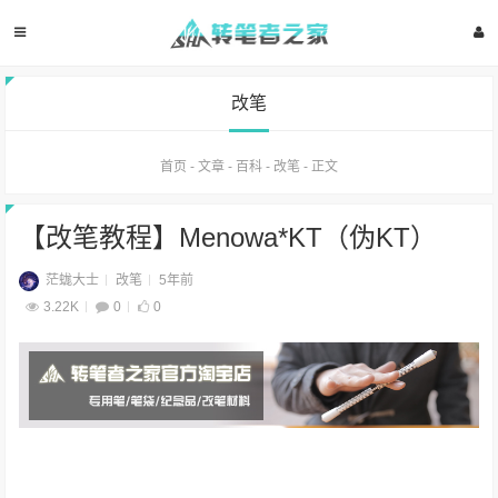
改笔
首页
-
文章
-
百科
-
改笔
-
正文
【改笔教程】Menowa*KT（伪KT）
茫蛖大士
改笔
5年前
3.22K
0
0