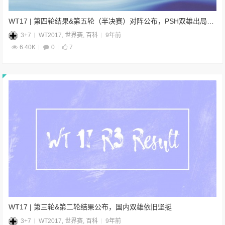
WT17 | 第四轮结果&第五轮（半决赛）对阵公布，PSH双雄出局，UPSB半壁江山
3+7
WT2017
,
世界赛
,
百科
9年前
6.40K
0
7
WT17 | 第三轮&第二轮结果公布，国内双雄依旧坚挺
3+7
WT2017
,
世界赛
,
百科
9年前