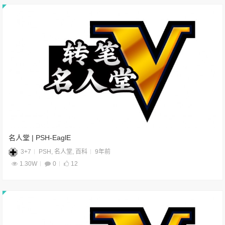
名人堂 | PSH-EaglE
3+7
PSH
,
名人堂
,
百科
9年前
1.30W
0
12