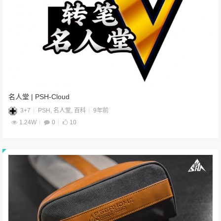
名人堂 | PSH-Cloud
3+7
PSH
,
名人堂
,
百科
9年前
1.24W
0
10