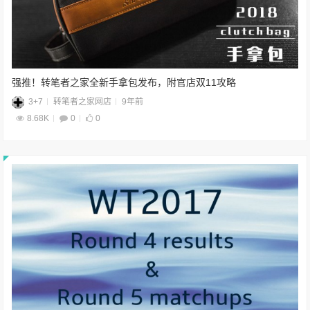
强推！转笔者之家全新手拿包发布，附官店双11攻略
3+7
转笔者之家网店
9年前
8.68K
0
0