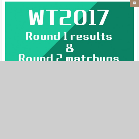
WT17 | 国内6名选手晋级R2，Scream获小组第一！
3+7
WT2017
,
世界赛
,
百科
9年前
8.19K
0
34