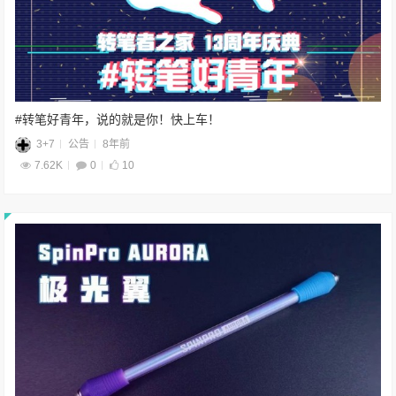
#转笔好青年，说的就是你！快上车！
3+7
公告
8年前
7.62K
0
10