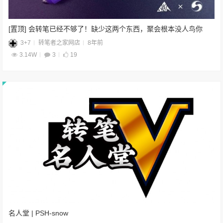
[置顶] 会转笔已经不够了！缺少这两个东西，聚会根本没人鸟你
3+7
转笔者之家网店
8年前
3.14W
3
19
名人堂 | PSH-snow