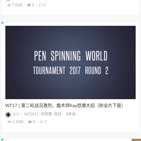
7.02K
0
0
WT17 | 第二轮战况激烈，魔术师Kay怒爆大招（附全片下载）
3+7
WT2017
,
世界赛
,
百科
9年前
1.10W
0
7